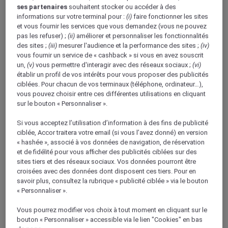
ses partenaires
souhaitent stocker ou accéder à des
informations sur votre terminal pour :
(i)
faire fonctionner les sites
et vous fournir les services que vous demandez (vous ne pouvez
pas les refuser) ;
(ii)
améliorer et personnaliser les fonctionnalités
des sites ;
(iii)
mesurer l'audience et la performance des sites ;
(iv)
vous fournir un service de « cashback » si vous en avez souscrit
un,
(v)
vous permettre d'interagir avec des réseaux sociaux ;
(vi)
établir un profil de vos intérêts pour vous proposer des publicités
Réunions et conférences
ciblées. Pour chacun de vos terminaux (téléphone, ordinateur…),
vous pouvez choisir entre ces différentes utilisations en cliquant
sur le bouton « Personnaliser ».
Si vous acceptez l’utilisation d’information à des fins de publicité
ciblée, Accor traitera votre email (si vous l’avez donné) en version
« hashée », associé à vos données de navigation, de réservation
et de fidélité pour vous afficher des publicités ciblées sur des
sites tiers et des réseaux sociaux. Vos données pourront être
croisées avec des données dont disposent ces tiers. Pour en
savoir plus, consultez la rubrique « publicité ciblée » via le bouton
Mariages
« Personnaliser ».
Programme de fidélité ALL Accor
Magazine
Vous pourrez modifier vos choix à tout moment en cliquant sur le
Retour
bouton « Personnaliser » accessible via le lien "Cookies" en bas