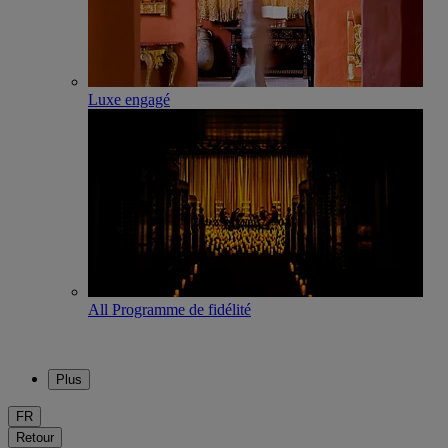
Luxe engagé
All Programme de fidélité
Plus
FR
Retour