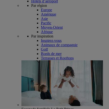
Hôtels d’aéroport
Par région
Europe
Amérique
Asie
Pacific
Moyen-Orient
Afrique
Par inspiration
Inspirez-vous
Animaux de compagnie
Golf
Bords de mer
Terrasses et Rooftops