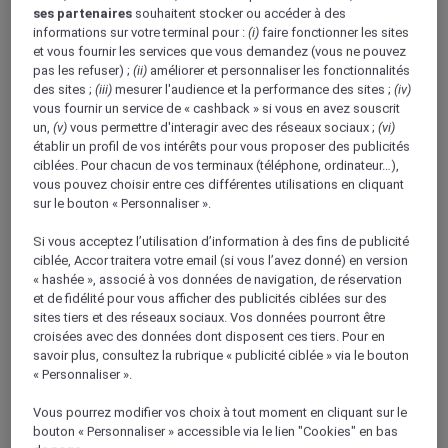
ses partenaires
souhaitent stocker ou accéder à des
informations sur votre terminal pour :
(i)
faire fonctionner les sites
et vous fournir les services que vous demandez (vous ne pouvez
pas les refuser) ;
(ii)
améliorer et personnaliser les fonctionnalités
des sites ;
(iii)
mesurer l'audience et la performance des sites ;
(iv)
vous fournir un service de « cashback » si vous en avez souscrit
un,
(v)
vous permettre d'interagir avec des réseaux sociaux ;
(vi)
établir un profil de vos intérêts pour vous proposer des publicités
Réunions et conférences
ciblées. Pour chacun de vos terminaux (téléphone, ordinateur…),
vous pouvez choisir entre ces différentes utilisations en cliquant
sur le bouton « Personnaliser ».
Si vous acceptez l’utilisation d’information à des fins de publicité
ciblée, Accor traitera votre email (si vous l’avez donné) en version
« hashée », associé à vos données de navigation, de réservation
et de fidélité pour vous afficher des publicités ciblées sur des
sites tiers et des réseaux sociaux. Vos données pourront être
croisées avec des données dont disposent ces tiers. Pour en
savoir plus, consultez la rubrique « publicité ciblée » via le bouton
Mariages
« Personnaliser ».
Programme de fidélité ALL Accor
Magazine
Vous pourrez modifier vos choix à tout moment en cliquant sur le
Retour
bouton « Personnaliser » accessible via le lien "Cookies" en bas