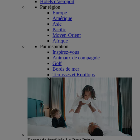
Hôtels d’aéroport
Par région
Europe
Amérique
Asie
Pacific
Moyen-Orient
Afrique
Par inspiration
Inspirez-vous
Animaux de compagnie
Golf
Bords de mer
Terrasses et Rooftops