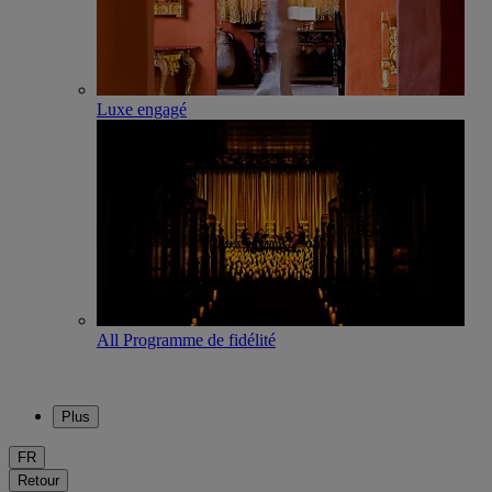
Luxe engagé
All Programme de fidélité
Plus
FR
Retour